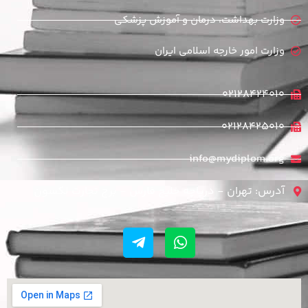
وزارت بهداشت، درمان و آموزش پزشکی
وزارت امور خارجه اسلامی ایران
02128424010
02128425010
info@mydiplom.org
آدرس: تهران - دریاچه خلیج فارس - برج تجارت لکسون