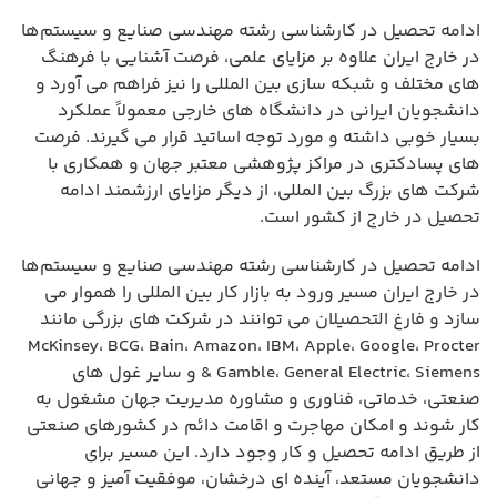
ادامه تحصیل در کارشناسی رشته مهندسی صنایع و سیستم‌ها
در خارج ایران علاوه بر مزایای علمی، فرصت آشنایی با فرهنگ
های مختلف و شبکه سازی بین المللی را نیز فراهم می آورد و
دانشجویان ایرانی در دانشگاه های خارجی معمولاً عملکرد
بسیار خوبی داشته و مورد توجه اساتید قرار می گیرند. فرصت
های پسادکتری در مراکز پژوهشی معتبر جهان و همکاری با
شرکت های بزرگ بین المللی، از دیگر مزایای ارزشمند ادامه
تحصیل در خارج از کشور است.
ادامه تحصیل در کارشناسی رشته مهندسی صنایع و سیستم‌ها
در خارج ایران مسیر ورود به بازار کار بین المللی را هموار می
سازد و فارغ التحصیلان می توانند در شرکت های بزرگی مانند
McKinsey، BCG، Bain، Amazon، IBM، Apple، Google، Procter
& Gamble، General Electric، Siemens و سایر غول های
صنعتی، خدماتی، فناوری و مشاوره مدیریت جهان مشغول به
کار شوند و امکان مهاجرت و اقامت دائم در کشورهای صنعتی
از طریق ادامه تحصیل و کار وجود دارد. این مسیر برای
دانشجویان مستعد، آینده ای درخشان، موفقیت آمیز و جهانی