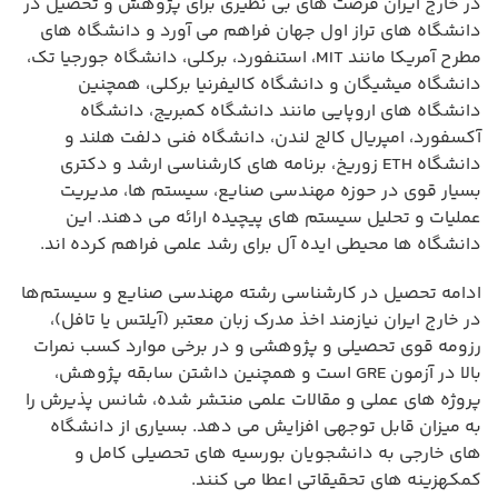
در خارج ایران فرصت های بی نظیری برای پژوهش و تحصیل در
دانشگاه های تراز اول جهان فراهم می آورد و دانشگاه های
مطرح آمریکا مانند MIT، استنفورد، برکلی، دانشگاه جورجیا تک،
دانشگاه میشیگان و دانشگاه کالیفرنیا برکلی، همچنین
دانشگاه های اروپایی مانند دانشگاه کمبریج، دانشگاه
آکسفورد، امپریال کالج لندن، دانشگاه فنی دلفت هلند و
دانشگاه ETH زوریخ، برنامه های کارشناسی ارشد و دکتری
بسیار قوی در حوزه مهندسی صنایع، سیستم ها، مدیریت
عملیات و تحلیل سیستم های پیچیده ارائه می دهند. این
دانشگاه ها محیطی ایده آل برای رشد علمی فراهم کرده اند.
ادامه تحصیل در کارشناسی رشته مهندسی صنایع و سیستم‌ها
در خارج ایران نیازمند اخذ مدرک زبان معتبر (آیلتس یا تافل)،
رزومه قوی تحصیلی و پژوهشی و در برخی موارد کسب نمرات
بالا در آزمون GRE است و همچنین داشتن سابقه پژوهش،
پروژه های عملی و مقالات علمی منتشر شده، شانس پذیرش را
به میزان قابل توجهی افزایش می دهد. بسیاری از دانشگاه
های خارجی به دانشجویان بورسیه های تحصیلی کامل و
کمکهزینه های تحقیقاتی اعطا می کنند.