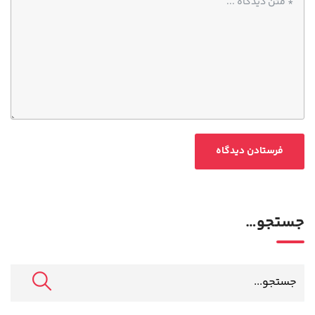
جستجو…