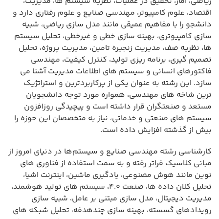
ریاضی، آمار، تحقیق در عملیات، نظریه سیستم ها، مدیریت،
اقتصاد، علوم کامپیوتر، مهندسی صنایع و علوم رفتاری دارد و
دانشجو را با مفاهیم عمیقی مانند مدل سازی ریاضی، شبیه
سازی کامپیوتری، بهینه سازی خطی و غیرخطی، تحلیل سیستم
ها، نظریه صف، مدیریت زنجیره تامین، مدیریت پروژه، تحلیل
تصمیم گیری، برنامه ریزی تولید، کنترل کیفیت، مهندسی
فاکتورهای انسانی و سیستم های اطلاعات مدیریت آشنا می
سازد. این رشته به عنوان یکی از پرکاربردترین و استراتژیک
ترین شاخه های مهندسی، همواره مورد توجه دانشجویان
مستعد و صنعتگران قرار داشته است و پیچیدگی روزافزون
سیستم های صنعتی و خدماتی، نیاز به متخصصان این حوزه را
بیش از گذشته افزایش داده است.
کارشناسی رشته مهندسی صنایع و سیستم‌ها در دنیای امروز از
مبانی کلاسیک فراتر رفته و به سمت استفاده از فناوری های
نوین مانند هوش مصنوعی، یادگیری ماشین، اینترنت اشیا،
تحلیل کلان داده ها، صنعت ۴.۰، سیستم های تولید هوشمند،
مدیریت دیجیتال، مدل سازی مبتنی بر عامل، شبیه سازی
رویدادهای گسسته، بهینه سازی چندهدفه، تحلیل شبکه های