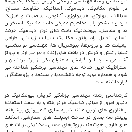
کارشناسی رشته مهندسی پزشکی گرایش بیومکانیک ریشه
در علوم مکانیک، دینامیک، استاتیک، مقاومت مصالح،
سیالات، بیولوژی، فیزیولوژی، آناتومی، ریاضیات و فیزیک
دارد و دانشجو را با مفاهیم عمیقی مانند مکانیک استخوان
ها و مفاصل، بیومکانیک بافت های نرم، دینامیک حرکت
انسان، تحلیل راه رفتن، مکانیک سیالات زیستی، طراحی
ایمپلنت ها و پروتزها، بیومتریال ها، مهندسی توانبخشی،
تحلیل تنش و کرنش در بافت های زنده و طراحی ارتز و پروتز
آشنا می سازد. این گرایش به عنوان یکی از پرکاربردترین و
استراتژیک ترین شاخه های مهندسی پزشکی شناخته می
شود و همواره مورد توجه دانشجویان مستعد و پژوهشگران
قرار داشته است.
کارشناسی رشته مهندسی پزشکی گرایش بیومکانیک در
دنیای امروز از مبانی کلاسیک فراتر رفته و به سمت استفاده
از فناوری های نوین مانند شبیه سازی کامپیوتری پیشرفته،
پرینتر سه بعدی در ساخت ایمپلنت های سفارشی، اسکلت
های خارجی هوشمند، پروتزهای عصبی-مکانیکی، ربات های