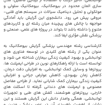
توانبخشی، آنالیز حرکت با استفاده از بینایی ماشین، مدل
سازی المان محدود در بیومکانیک، بیومکانیک سلولی و
مولکولی و تحلیل دینامیک سیالات در سیستم های قلبی-
عروقی پیش می رود. دانشجوی این گرایش باید آمادگی
مواجهه با چالش های پیچیده میان رشته ای و کاربردهای
متنوع را داشته باشد تا بتواند در پروژه های علمی، صنعتی و
پزشکی نقش مؤثری ایفا کند.
کارشناسی رشته مهندسی پزشکی گرایش بیومکانیک به
عنوان یکی از رشته های کلیدی در توسعه فناوری های
توانبخشی و بهبود کیفیت زندگی بیماران شناخته می شود و
توانسته است با ارائه راهکارهای نوین در طراحی ایمپلنت ها،
پروتزها و وسایل کمک توانبخشی، به افزایش دقت درمان،
کاهش زمان بهبودی، کاهش عوارض جراحی و افزایش
کیفیت زندگی بیماران کمک شایانی نماید. از طراحی مفاصل
مصنوعی و ایمپلنت های دندانی گرفته تا اسکلت های
خارجی، پروتزهای هوشمند، کفش های طبی و تجهیزات
توانبخشی، همگی وامدار دانش این گرایش هستند و این
نشان از اهمیت راهبردی آن در عصر پزشکی مدرن و