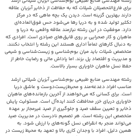
رشته مهندسی منابع طبیعی بوم‌شناسی آبزیان شیلاتی ارشد
برای فارغ‌التحصیلان شیلات که به حفاظت از ذخایر آبزیان علاقه
دارند بهترین گزینه است. دیدن یک بچه ماهی که در مرکز
تکثیر تولید شده و به دریا رها می‌شود حس فوق‌العاده‌ای
دارد. موفقیت در این رشته نیازمند علاقه واقعی به دریا و
ماهیان و کار صحرایی بر روی قایق‌های صیادی است. افرادی که
به دنبال کارهای تماماً اداری هستند این رشته را انتخاب نکنند.
متخصص شیلات باید میان بوم‌شناسی و زیست‌شناسی و شیمی
و مدیریت و اقتصاد پل بزند. اما پاداش مالی و رضایت خاطر از
حفظ نسل ماهیان خاویاری بسیار بالاست.
رشته مهندسی منابع طبیعی بوم‌شناسی آبزیان شیلاتی ارشد
مناسب افراد دغدغه‌مند و محیط‌زیست‌دوست و عاشق دریا
است. برای کسانی که می‌خواهند از آخرین بازمانده‌های ماهیان
خاویاری دریای خزر محافظت کنند ایده‌آل است. مسئولیت پایش
ذخایر و تعیین سقف صید و جلوگیری از صید غیرمجاز بر عهده
متخصص این رشته است. هر تصمیم نادرست در مدیریت صید
می‌تواند منجر به انقراض نسل گونه‌های با ارزش شود. به
همین دلیل، افراد با وجدان کاری بالا و تعهد به محیط زیست در