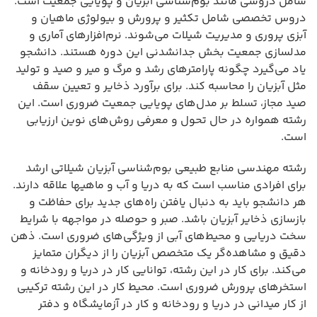
شامل دروسی مانند بوم‌شناسی آبزیان و پویایی جمعیت است.
دروس تخصصی شامل تکثیر و پرورش و بیولوژی ماهیان و
آبزی پروری و مدیریت شیلات می‌شوند. نرم‌افزارهای آماری و
مدلسازی جمعیت بخش جدانشدنی این دوره هستند. دانشجو
یاد می‌گیرد چگونه پارامترهای رشد و مرگ و میر و صید و تولید
مثل آبزیان را محاسبه کند. برای برآورد ذخایر و تعیین سقف
صید مجاز، تسلط بر مدل‌های پویایی جمعیت ضروری است. این
رشته همواره در حال تحول و معرفی روش‌های نوین ارزیابی
است.
رشته مهندسی منابع طبیعی بوم‌شناسی آبزیان شیلاتی ارشد
برای افرادی مناسب است که به دریا و آب و ماهیها علاقه دارند.
هر دانشجو باید به دنبال یافتن راه‌های جدید برای حفاظت و
بازسازی ذخایر آبزیان باشد. صبر و حوصله در مواجهه با شرایط
سخت دریایی و محیط‌های آبی از ویژگی‌های ضروری است. ذهن
دقیق و مشاهده‌گر یک متخصص آبزیان را از دیگران متمایز
می‌کند. برای کار در این رشته، توانایی کار در دریا و رودخانه و
استخرهای پرورش ضروری است. محیط کار در این رشته ترکیبی
از کار میدانی در دریا و رودخانه و کار در آزمایشگاه و دفتر