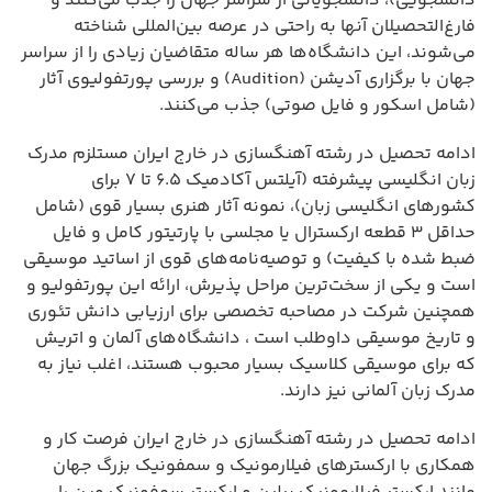
دانشجویی)، دانشجویانی از سراسر جهان را جذب می‌کنند و
فارغ‌التحصیلان آنها به راحتی در عرصه بین‌المللی شناخته
می‌شوند، این دانشگاه‌ها هر ساله متقاضیان زیادی را از سراسر
جهان با برگزاری آدیشن (Audition) و بررسی پورتفولیوی آثار
(شامل اسکور و فایل صوتی) جذب می‌کنند.
ادامه تحصیل در رشته آهنگسازی در خارج ایران مستلزم مدرک
زبان انگلیسی پیشرفته (آیلتس آکادمیک ۶.۵ تا ۷ برای
کشورهای انگلیسی زبان)، نمونه آثار هنری بسیار قوی (شامل
حداقل ۳ قطعه ارکسترال یا مجلسی با پارتیتور کامل و فایل
ضبط شده با کیفیت) و توصیه‌نامه‌های قوی از اساتید موسیقی
است و یکی از سخت‌ترین مراحل پذیرش، ارائه این پورتفولیو و
همچنین شرکت در مصاحبه تخصصی برای ارزیابی دانش تئوری
و تاریخ موسیقی داوطلب است ، دانشگاه‌های آلمان و اتریش
که برای موسیقی کلاسیک بسیار محبوب هستند، اغلب نیاز به
مدرک زبان آلمانی نیز دارند.
ادامه تحصیل در رشته آهنگسازی در خارج ایران فرصت کار و
همکاری با ارکسترهای فیلارمونیک و سمفونیک بزرگ جهان