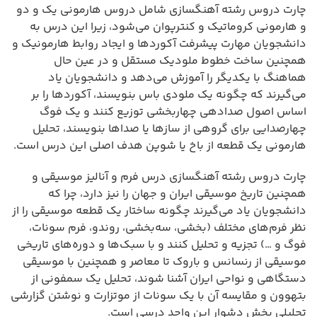
چارت دروس رشته آهنگسازی شامل دروس هارمونی یک و دو
و هارمونی کروماتیک و کنترپوان می‌شود، زیرا این درس به
دانشجویان مهارت پیشرفت آکوردها و ایجاد روابط هارمونیک و
همچنین ساخت خطوط ملودیک مستقل و در عین حال
هماهنگ با یکدیگر را آموزش می‌دهد و دانشجویان یاد
می‌گیرند که چگونه یک ملودی باس بنویسند، آکوردها را بر
اساس اصول صدادهی چهاربخشی توزیع کنند و یک فوگ
چهارصدایی برای گروهی از سازها یا صداها بنویسند، تحلیل
هارمونی یک قطعه از باخ یا شوپن هدف اصلی این درس است.
چارت دروس رشته آهنگسازی درس فرم و آنالیز موسیقی و
همچنین تاریخ موسیقی ایران و جهان را نیز دارد، چرا که
دانشجویان یاد می‌گیرند چگونه ساختار یک قطعه موسیقی را از
نظر فرم‌های مختلف (بخشی، سه‌بخشی، روندو، فرم سونات،
فوگ و …) تجزیه و تحلیل کنند و با سبک‌ها و دوره‌های تاریخی
موسیقی از رنسانس و باروک تا معاصر و همچنین با موسیقی
دستگاهی و نواحی ایران آشنا شوند، تحلیل یک سمفونی از
بتهوون و مقایسه آن با یک سونات از موتزارت و نوشتن گزارشی
تحلیلی بخش دشوار این واحد درسی است.