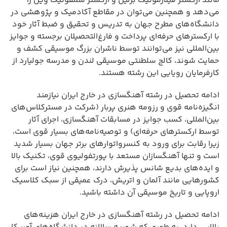
مانند ارکستر فیلارمونیک برلین و ارکستر سمفونیک وین را
می‌دهد و همچنین می‌توان در مقاطع آکادمیک و پژوهشی در
دانشگاه‌های مطرح جهان به تدریس و تحقیق و ضبط آثار خود
با ارکسترهای حرفه‌ای پرداخت و فارغ‌التحصیلان برجسته و جوایز
بین‌المللی نیز می‌توانند توسط ناشران بزرگ موسیقی کشف و
حمایت شوند، کالج سلطنتی موسیقی لندن و مدرسه جولیارد از
کارفرمایان رویایی این رشته هستند.
ادامه تحصیل در رشته آهنگسازی در خارج ایران نیازمند
انگیزه‌نامه قوی و رزومه هنری پربار (شرکت در مسترکلاس‌های
بین‌المللی، کسب جوایز در مسابقات آهنگسازی، اجرای آثار
توسط ارکسترهای حرفه‌ای) و توصیه‌نامه‌های بسیار قوی است،
زیرا رقابت برای ورود به کنسرواتوارهای برتر جهان بسیار شدید
است و تنها آهنگسازان مستعد با پورتفولیوی قوی، تکنیک بالا
و ایده‌های بدیع شانس پذیرش دارند، همچنین نیاز است برای
کشورهایی مانند آلمان و اتریش، درک عمیقی از سبک کلاسیک
اروپایی و تاریخ موسیقی آن داشته باشید.
ادامه تحصیل در رشته آهنگسازی در خارج ایران هزینه‌های