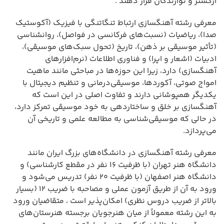
ارکستر و نوازندگان قرار دهند .
معرفی رشته آهنگسازی ارتباط تنگاتنگی با فیزیک (آکوستیک
صدا)، ریاضیات (نسبت‌های فرکانسی در فواصل)، روانشناسی
(تأثیر موسیقی بر ذهن)، تاریخ (تحول سبک‌های موسیقی)،
ادبیات (اشعار و اپرا) و فناوری اطلاعات (نرم‌افزارهای
آهنگسازی) دارد، زیرا این حوزه‌ها در مباحثی مانند ماهیت
امواج صوتی، آکوردها، موسیقی‌درمانی و تنظیم دیجیتال با
یکدیگر همپوشانی دارند و تفاوت اصلی در این است که
آهنگسازی بر خلق و ساختاردهی به خود موسیقی تمرکز دارد،
در حالی که موسیقی‌شناسی به مطالعه علمی و تاریخی آن
می‌پردازد.
معرفی رشته آهنگسازی در دانشگاه‌های بزرگ ایران مانند
دانشگاه هنر تهران (با ظرفیت ۱۶ نفر در مقطع کارشناسی) و
دانشگاه هنر اصفهان (با ظرفیت ۲۰ نفر) تدریس می‌شود و
ورود به آن از طریق آزمون عملی و مصاحبه با ضریب ۱۲ (بسیار
بالاتر از ضریب دروس نظری) امکان‌پذیر است ، متقاضیان ورود
به این رشته معمولاً از میان هنرجویان برجسته هنرستان‌های