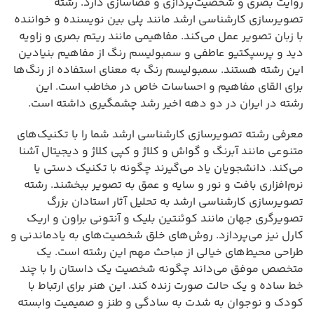
روایت بصری و شخصیت‌پردازی و فضاسازی دارد. رشته
تصویرسازی کارشناسی ارشد مانند پلی بین نویسنده و خواننده
با زبان تصویر عمل می‌کند. مفاهیمی مانند ریتم بصری و زاویه
دید و پرسپکتیو عاطفی و سمبولیسم رنگ از مفاهیم بنیادین
این رشته هستند. سمبولیسم رنگ به معنای استفاده از رنگ‌ها
برای القای مفاهیم و احساسات خاص در مخاطب است. این
رشته در ایران در دو دهه اخیر رشد چشمگیری داشته است.
معرفی رشته تصویرسازی کارشناسی ارشد شما را با تکنیک‌های
متنوعی مانند آبرنگ و گواش و کلاژ و کپی کلاژ و دیجیتال آشنا
می‌کند. دانشجویان یاد می‌گیرند چگونه با تکنیک دستی یا
نرم‌افزاری بافت و نور و سایه و عمق به تصویر ببخشند. رشته
تصویرسازی کارشناسی ارشد به تحلیل آثار استادان بزرگ
تصویرگری جهان مانند کوئنتین بلیک و آنتونی براون و اریک
کارل نیز می‌پردازد. روش‌های خلق شخصیت‌های به یادماندنی و
طراحی محیط‌های خیالی از مباحث مهم این رشته است. یک
متخصص موفق می‌داند چگونه شخصیت یک داستان را با چند
خط ساده و یک حالت صورت زنده کند. این هنر برای ارتباط با
کودک و نوجوان به شدت به سادگی و طنز و صمیمیت وابسته