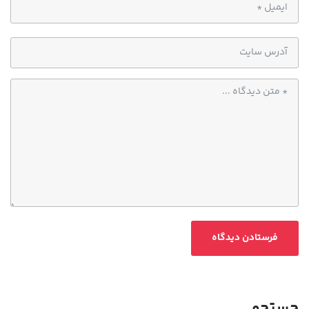
جستجو…