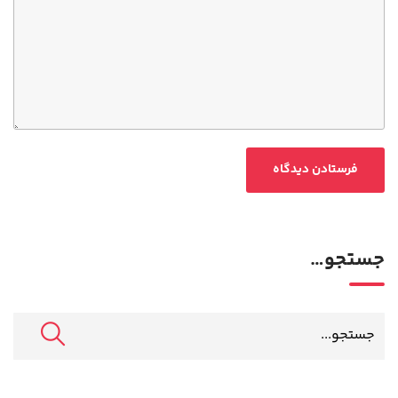
جستجو…