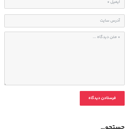
جستجو…