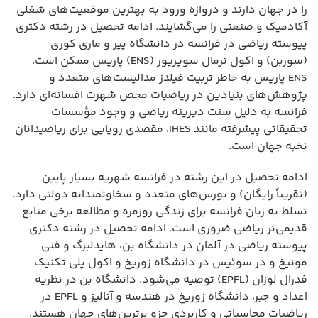
را در جهان دارند و دروازه ورود به بهترین موقعیت‌های شغلی
آکادمیک و صنعتی را می‌گشایند. ادامه تحصیل در رشته دکتری
پیوسته ریاضی در فرانسه در دانشگاه پیر و ماری کوری
(سوربن) و اکول نرمال سوپریور (ENS) پاریس ممکن است.
ENS پاریس به خاطر تربیت فیلدز مدالیست‌های متعدد و
پژوهش‌های بنیادین در ریاضیات محض شهرت افسانه‌ای دارد.
فرانسه به دلیل سنت دیرینه ریاضی و وجود مؤسسات
تحقیقاتی پیشرفته مانند IHES، مقصدی رویایی برای ریاضیدانان
نخبه جهان است.
ادامه تحصیل در این رشته در فرانسه شهریه بسیار پایین
(تقریباً رایگان) و بورس‌های متعدد و سخاوتمندانه دولتی دارد.
تسلط به زبان فرانسه برای زندگی روزمره و مطالعه برخی منابع
قدیمی‌تر ریاضی ضروری است. ادامه تحصیل در رشته دکتری
پیوسته ریاضی در آلمان در دانشگاه بن، هایدلبرگ و فنی
مونیخ و در سوئیس در دانشگاه زوریخ و اکول پلی تکنیک
فدرال لوزان (EPFL) توصیه می‌شود. دانشگاه بن در نظریه
اعداد و جبر، دانشگاه زوریخ در هندسه و آنالیز و EPFL در
ریاضیات محاسباتی و کاربردی جزو برترین‌های جهان هستند.