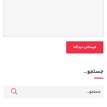
جستجو…