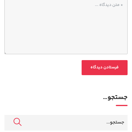
جستجو…