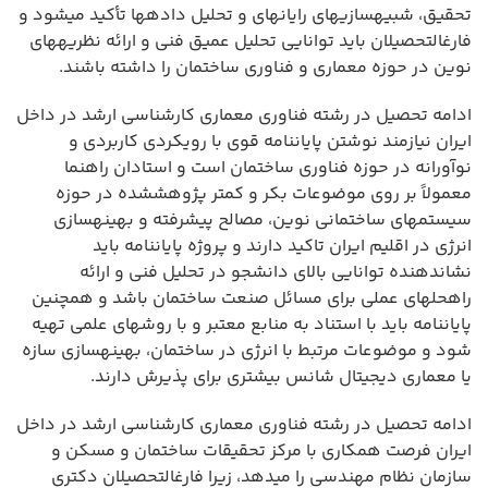
تحقیق، شبیهسازیهای رایانهای و تحلیل دادهها تأکید میشود و
فارغالتحصیلان باید توانایی تحلیل عمیق فنی و ارائه نظریههای
نوین در حوزه معماری و فناوری ساختمان را داشته باشند.
ادامه تحصیل در رشته فناوری معماری کارشناسی ارشد در داخل
ایران نیازمند نوشتن پایاننامه قوی با رویکردی کاربردی و
نوآورانه در حوزه فناوری ساختمان است و استادان راهنما
معمولاً بر روی موضوعات بکر و کمتر پژوهششده در حوزه
سیستمهای ساختمانی نوین، مصالح پیشرفته و بهینهسازی
انرژی در اقلیم ایران تاکید دارند و پروژه پایاننامه باید
نشاندهنده توانایی بالای دانشجو در تحلیل فنی و ارائه
راهحلهای عملی برای مسائل صنعت ساختمان باشد و همچنین
پایاننامه باید با استناد به منابع معتبر و با روشهای علمی تهیه
شود و موضوعات مرتبط با انرژی در ساختمان، بهینهسازی سازه
یا معماری دیجیتال شانس بیشتری برای پذیرش دارند.
ادامه تحصیل در رشته فناوری معماری کارشناسی ارشد در داخل
ایران فرصت همکاری با مرکز تحقیقات ساختمان و مسکن و
سازمان نظام مهندسی را میدهد، زیرا فارغالتحصیلان دکتری