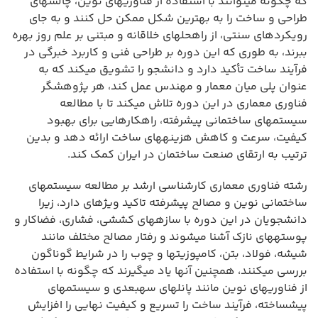
که چگونه میتوانند با استفاده از فناوریهای نوین، چالشهای
طراحی و ساخت را به بهترین شکل ممکن حل کنند و به جای
رویکردهای سنتی، از راهحلهای خلاقانه و مبتنی بر علم روز بهره
ببرند، به طوری که این دوره بر طراحی فنی و کاربرد خبرگی در
فرآیند ساخت تأکید دارد و دانشجو را تشویق میکند که به
عنوان پلی میان معمار و مهندس عمل کند، هر پژوهشگر
فناوری معماری در این دوره تلاش میکند تا با مطالعه
سیستمهای ساختمانی پیشرفته، راهکارهایی برای بهبود
کیفیت، سرعت و کاهش هزینههای ساخت ارائه دهد و بدین
ترتیب به ارتقای صنعت ساختمان در ایران کمک کند.
رشته فناوری معماری کارشناسی ارشد بر مطالعه سیستمهای
ساختمانی نوین و مصالح پیشرفته تاکید ویژهای دارد، زیرا
دانشجویان در این دوره با سازههای کششی، فشاری، فضاکار و
پوستههای نازک آشنا میشوند و رفتار مصالح مختلف مانند
شیشه، فولاد، بتن، کامپوزیتها و چوب را در شرایط گوناگون
بررسی میکنند، همچنین آنها یاد میگیرند که چگونه با استفاده
از فناوریهای نوین مانند پانلهای سهبعدی و سیستمهای
پیشساخته، فرآیند ساخت را تسریع و کیفیت نهایی را افزایش