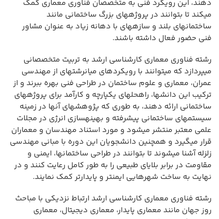
دهند، این رویکرد فنی به متخصصان فناوری معماری کمک
میکند تا بتوانند در پروژههای بزرگ ساختمانی مانند
ساختمانهای بلند و سازههای با دهانه زیاد به عنوان مشاور
فنی حضور فعال داشته باشند.
رشته فناوری معماری کارشناسی ارشد به تربیت متخصصانی
میپردازد که میتوانند با رویکردهای میانرشتهای از مهندسی
عمران، معماری و علوم ساختمان در طراحی فنی بهره ببرند و از
ترکیب این دانشها، راهحلهای یکپارچه و کارآمد برای پروژههای
ساختمانی ارائه دهند، به طوری که پژوهشهای آنها در زمینه
سیستمهای ساختمانی پیشرفته و بهینهسازی انرژی در مجلات
علمی معتبر منتشر میشود و مورد استناد مهندسان و معماران
قرار میگیرد و همچنین دانشجویان این دوره با مبانی مهندسی
زلزله آشنا میشوند تا بتوانند در طراحی ساختمانها، ایمنی و
مقاومت در برابر بلایای طبیعی را به طور کامل رعایت کنند و در
نهایت به ساخت شهرهایی ایمنتر و پایدارتر کمک نمایند.
رشته فناوری معماری کارشناسی ارشد ارتباط نزدیکی با مباحث
روز جهان مانند معماری پایدار، معماری دیجیتال، معماری