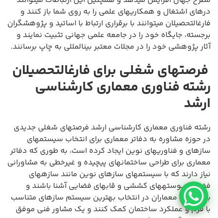
مطرح جهان افزایش میدهد و همچنین این ارتباطات میتوانند
درهای اشتغال و همکاریهای علمی را به روی شما باز کنند و
فارغالتحصیلان میتوانند با برقراری ارتباط با اساتید و پژوهشگران
برجسته، جایگاه خود را در جامعه علمی جهانی تثبیت نمایند و
آثار پژوهشی خود را در مجلات معتبر بینالمللی به چاپ برسانند.
فرصتهای شغلی برای فارغالتحصیلان
رشته فناوری معماری کارشناسی
ارشد
رشته فناوری معماری کارشناسی ارشد فرصتهای شغلی جدیدی
در حوزه مشاوره به دفاتر معماری برای انتخاب سیستمهای
سازهای و فناوریهای نوین ایجاد کرده است، به طوری که دفاتر
معماری برای طراحی ساختمانهای پیچیده و غیرخطی به مشاورانی
نیاز دارند که با سیستمهای سازهای نوین مانند سازههای
فضاکار، پوستههای کششی و قابهای فضایی آشنا باشند و
بتوانند به معماران در انتخاب بهترین سیستم سازهای متناسب
با فرم و عملکرد ساختمان کمک کنند و یک مشاور فنی موفق