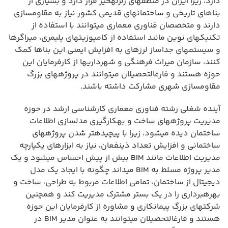
دارد، زیرا ایران در منطقهای زلزلهخیز قرار دارد و بسیاری از
بناهای تاریخی و ساختمانهای قدیمی کشور نیاز به مقاومسازی
دارند و متخصصان فناوری معماری میتوانند با استفاده از
تکنیکهای نوین مانند استفاده از کامپوزیتهای پلیمری، میراگرها
و سیستمهای جداساز لرزهای به افزایش ایمنی این بناها کمک
کنند، سازمان میراث فرهنگی و شهرداریها از کارفرمایان این
حوزه هستند و فارغالتحصیلان میتوانند در پروژههای بزرگ
مقاومسازی شهری مشارکت داشته باشند.
آینده شغلی رشته فناوری معماری کارشناسی ارشد در حوزه
مدیریت پروژههای ساخت و بهکارگیری مدلسازی اطلاعات
ساختمان دیده میشود، زیرا با پیچیدهتر شدن پروژههای
ساختمانی و افزایش تعداد ذینفعان، نیاز به ابزارهای یکپارچه
مدیریت اطلاعات مانند BIM بیش از پیش احساس میشود و یک
مدیر پروژه مسلط به BIM میداند چگونه با ایجاد یک مدل
دیجیتال از ساختمان، تمامی اطلاعات مربوط به طراحی، ساخت و
بهرهبرداری را در یک بستر مشترک مدیریت کند و همچنین
شرکتهای بزرگ پیمانکاری و مشاوره از کارفرمایان این حوزه
هستند و فارغالتحصیلان میتوانند به عنوان مدیر BIM در