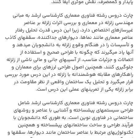
پایدار و کممصرف، نقش موثری ایفا کنند.
چارت دروس رشته فناوری معماری کارشناسی ارشد به مبانی
مهندسی زلزله در معماری و بررسی اثرات زلزله بر عناصر
غیرسازهای اختصاص دارد، زیرا این درس قدرت تحلیل رفتار
عناصر معماری مانند نماها، دیوارهای جداکننده، سقفهای کاذب
و تأسیسات را در هنگام وقوع زلزله به دانشجویان میدهد و
آنها یاد میگیرند که چگونه با طراحی صحیح و استفاده از
اتصالات و جزئیات مناسب، از آسیبهای جانی و مالی ناشی از زلزله
جلوگیری کنند، همچنین اصول طراحی لرزهای برای معماران و
راهکارهای مقابله هوشمندانه با زلزله در این درس مورد بررسی
قرار میگیرد و تحلیل یک ساختمان واقعی از نظر مقاومت در
برابر زلزله یکی از تمرینهای عملی این درس است.
چارت دروس رشته فناوری معماری کارشناسی ارشد شامل
طراحی سیستمهای پیشساخته و آشنایی با عناصر و روشهای
ساختمانی در فناوری نوین است، به طوری که دانشجویان با
فرآیند طراحی و ساخت ساختمانهای پیشساخته و همچنین
تکنولوژیهای مرتبط با عناصر ساختمان مانند دیوارها، سقفها و