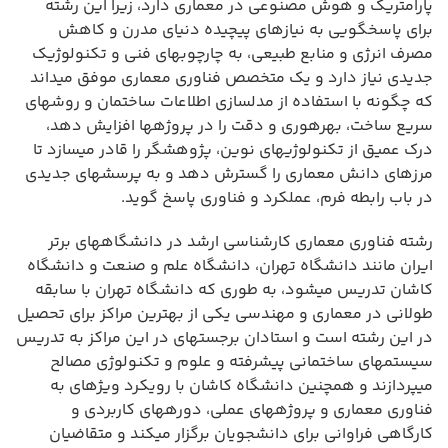
پارامتریک و هوش مصنوعی در معماری دارد، زیرا این رشته
برای پاسخگویی به نیازهای پیچیده دنیای مدرن و کاهش
مصرف انرژی و منابع طبیعی، به چارچوبهای فنی و تکنولوژیک
جدیدی نیاز دارد و یک متخصص فناوری معماری موفق میداند
که چگونه با استفاده از مدلسازی اطلاعات ساختمان و روشهای
سریع ساخت، بهرهوری و دقت را در پروژهها افزایش دهد،
درک عمیق از تکنولوژیهای نوین، پژوهشگر را قادر میسازد تا
مرزهای دانش معماری را گسترش دهد و به پرسشهای جدیدی
در باب رابطه فرم، عملکرد و فناوری پاسخ گوید.
رشته فناوری معماری کارشناسی ارشد در دانشگاههای برتر
ایران مانند دانشگاه تهران، دانشگاه علم و صنعت و دانشگاه
کاشان تدریس میشود، به طوری که دانشگاه تهران با سابقه
طولانی در معماری و مهندسی یکی از بهترین مراکز برای تحصیل
در این رشته است و استادان برجستهای در این مراکز به تدریس
سیستمهای ساختمانی پیشرفته و علوم و تکنولوژی مصالح
میپردازند و همچنین دانشگاه کاشان با رویکرد ویژهای به
فناوری معماری و پروژههای عملی، دورههای کاربردی و
کارگاهی فراوانی برای دانشجویان برگزار میکند و متقاضیان