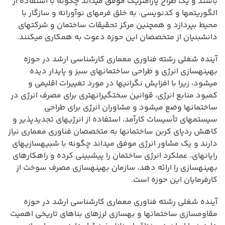
باشند و یک طراح پارامتریک موفق میداند چگونه با استفاده از
الگوریتمها و کدنویسی، به خلق فرمهای نوآورانه و سازگار با
محیط بپردازد و همچنین مرکز تحقیقات ساختمان و شرکتهای
دانشبنیان از متخصصان این حوزه دعوت به همکاری میکنند.
آینده شغلی رشته فناوری معماری کارشناسی ارشد در حوزه
بهینهسازی انرژی و طراحی ساختمانهای سبز و پایدار دیده
میشود، زیرا با افزایش نگرانیها در مورد تغییرات اقلیمی و
کمبود منابع انرژی، قوانین سختگیرانهتری برای مصرف انرژی در
ساختمانها وضع میشود و مشاوران انرژی برای طراحی
سیستمهای تأسیسات کارآمد، استفاده از انرژیهای تجدیدپذیر و
کاهش ردپای کربن ساختمانها به متخصصان فناوری معماری نیاز
دارند و یک مشاور انرژی موفق میداند چگونه با شبیهسازیهای
رایانهای، عملکرد انرژی ساختمان را پیشبینی کرده و راهکارهای
بهینهسازی را ارائه دهد، سازمان بهینهسازی مصرف سوخت از
کارفرمایان این حوزه است.
آینده شغلی رشته فناوری معماری کارشناسی ارشد در حوزه
مقاومسازی ساختمانها و بهسازی لرزهای بناهای تاریخی اهمیت