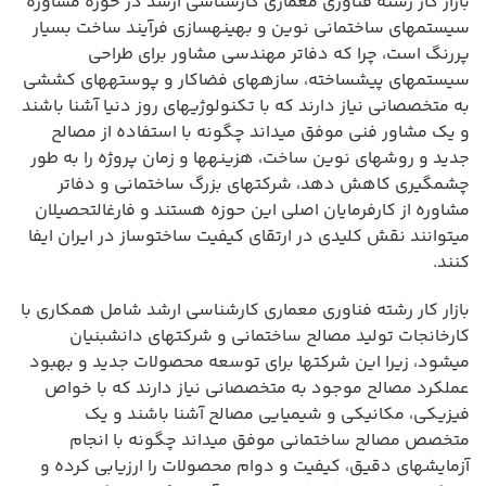
بازار کار رشته فناوری معماری کارشناسی ارشد در حوزه مشاوره
سیستمهای ساختمانی نوین و بهینهسازی فرآیند ساخت بسیار
پررنگ است، چرا که دفاتر مهندسی مشاور برای طراحی
سیستمهای پیشساخته، سازههای فضاکار و پوستههای کششی
به متخصصانی نیاز دارند که با تکنولوژیهای روز دنیا آشنا باشند
و یک مشاور فنی موفق میداند چگونه با استفاده از مصالح
جدید و روشهای نوین ساخت، هزینهها و زمان پروژه را به طور
چشمگیری کاهش دهد، شرکتهای بزرگ ساختمانی و دفاتر
مشاوره از کارفرمایان اصلی این حوزه هستند و فارغالتحصیلان
میتوانند نقش کلیدی در ارتقای کیفیت ساختوساز در ایران ایفا
کنند.
بازار کار رشته فناوری معماری کارشناسی ارشد شامل همکاری با
کارخانجات تولید مصالح ساختمانی و شرکتهای دانشبنیان
میشود، زیرا این شرکتها برای توسعه محصولات جدید و بهبود
عملکرد مصالح موجود به متخصصانی نیاز دارند که با خواص
فیزیکی، مکانیکی و شیمیایی مصالح آشنا باشند و یک
متخصص مصالح ساختمانی موفق میداند چگونه با انجام
آزمایشهای دقیق، کیفیت و دوام محصولات را ارزیابی کرده و