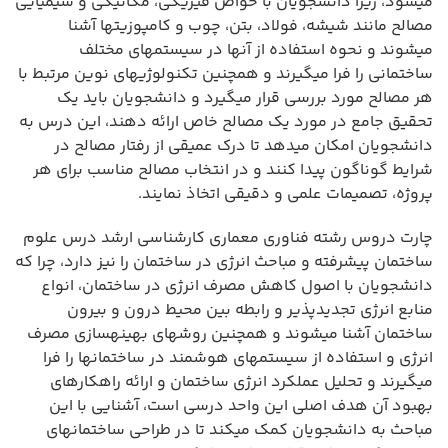
میشود، زیرا دانشجویان با خواص فیزیکی، مکانیکی و شیمیایی
مصالح مانند شیشه، فولاد، بتن، چوب و کامپوزیتها آشنا
میشوند و نحوه استفاده از آنها در سیستمهای مختلف
ساختمانی را فرا میگیرند و همچنین تکنولوژیهای نوین مرتبط با
هر مصالح مورد بررسی قرار میگیرد و دانشجویان باید یک
تحقیق جامع در مورد یک مصالح خاص ارائه دهند، این درس به
دانشجویان امکان میدهد تا درک عمیقی از رفتار مصالح در
شرایط گوناگون پیدا کنند و در انتخاب مصالح مناسب برای هر
پروژه، تصمیمات علمی و دقیقی اتخاذ نمایند.
چارت دروس رشته فناوری معماری کارشناسی ارشد درس علوم
ساختمان پیشرفته و مباحث انرژی در ساختمان را نیز دارد، چرا که
دانشجویان با اصول کاهش مصرف انرژی در ساختمان، انواع
منابع انرژی تجدیدپذیر و رابطه بین محیط درون و بیرون
ساختمان آشنا میشوند و همچنین روشهای بهینهسازی مصرف
انرژی و استفاده از سیستمهای هوشمند در ساختمانها را فرا
میگیرند و تحلیل عملکرد انرژی ساختمان و ارائه راهکارهای
بهبود آن هدف اصلی این واحد درسی است، آشنایی با این
مباحث به دانشجویان کمک میکند تا در طراحی ساختمانهای