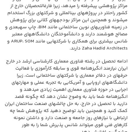
مراکز پژوهشی پیشرفته را میدهد، زیرا فارغالتحصیلان خارج از
کشور راحتتر در پروژههای بینالمللی و شرکتهای بزرگ استخدام
میشوند و همچنین این مراکز بودجههای کلانی برای پژوهش
در زمینه فناوریهای نوین ساختمانی مانند BIM، چاپ سهبعدی و
مصالح هوشمند دارند و دانشآموختگان دانشگاههای معتبر
شانس بیشتری برای همکاری با شرکتهایی مانند ARUP، SOM و
Zaha Hadid Architects دارند.
ادامه تحصیل در رشته فناوری معماری کارشناسی ارشد در خارج
ایران نیازمند انگیزهنامه قوی و سابقه کارآموزی یا فعالیت
حرفهای در دفاتر معماری یا شرکتهای ساختمانی است، زیرا
دانشگاههای اروپایی و آمریکایی به تجربه عملی و مهارتهای
اجرایی در حوزه فناوری معماری اهمیت زیادی میدهند و
انگیزهنامه شما باید به وضوح نشان دهد که چگونه قصد
دارید با تحصیل در خارج، به حل چالشهای صنعت ساختمان ایران
کمک کنید و همچنین باید توضیح دهید که پژوهش شما چه
ارتباطی با نیازهای روز جامعه و صنعت دارد و داشتن نمونه
کارهای فنی قوی میتواند شانس پذیرش شما را به طور