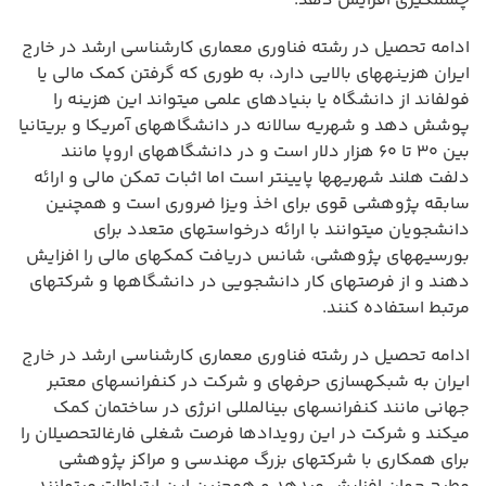
چشمگیری افزایش دهد.
ادامه تحصیل در رشته فناوری معماری کارشناسی ارشد در خارج
ایران هزینههای بالایی دارد، به طوری که گرفتن کمک مالی یا
فولفاند از دانشگاه یا بنیادهای علمی میتواند این هزینه را
پوشش دهد و شهریه سالانه در دانشگاههای آمریکا و بریتانیا
بین ۳۰ تا ۶۰ هزار دلار است و در دانشگاههای اروپا مانند
دلفت هلند شهریهها پایینتر است اما اثبات تمکن مالی و ارائه
سابقه پژوهشی قوی برای اخذ ویزا ضروری است و همچنین
دانشجویان میتوانند با ارائه درخواستهای متعدد برای
بورسیههای پژوهشی، شانس دریافت کمکهای مالی را افزایش
دهند و از فرصتهای کار دانشجویی در دانشگاهها و شرکتهای
مرتبط استفاده کنند.
ادامه تحصیل در رشته فناوری معماری کارشناسی ارشد در خارج
ایران به شبکهسازی حرفهای و شرکت در کنفرانسهای معتبر
جهانی مانند کنفرانسهای بینالمللی انرژی در ساختمان کمک
میکند و شرکت در این رویدادها فرصت شغلی فارغالتحصیلان را
برای همکاری با شرکتهای بزرگ مهندسی و مراکز پژوهشی