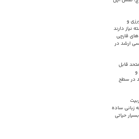
رچ، نقش این
رزی و
نیاز دارند
های قارچی
سی ارشد در
تحد قابل
و
شد در سطح
بیت
 زبانی ساده
سیار حیاتی