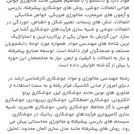
مواد دارد و دانشجو را با مفاهیم عمیقی مانند متالورژی جوش،
طراحی اتصالات جوشی، روش های جوشکاری پیشرفته، بازرسی
و آزمون های غیرمخرب، متالورژی فیزیکی، خواص مکانیکی
اتصالات، تنش های پسماند، تغییر شکل و انقباض، خوردگی در
اتصالات جوشی و شبیه سازی فرآیندهای جوشکاری آشنا می
سازد. این گرایش به عنوان یکی از پرکاربردترین و استراتژیک
ترین شاخه های مهندسی مواد، همواره مورد توجه دانشجویان
مستعد و صنعتگران قرار داشته است. توسعه صنایع پیشرفته
و نیاز به اتصالات با کیفیت و ایمن، نیاز به متخصصان این حوزه
را بیش از گذشته افزایش داده است.
رشته مهندسی متالورژی و مواد جوشکاری کارشناسی ارشد در
دنیای امروز از مبانی کلاسیک فراتر رفته و به سمت استفاده از
فناوری های نوین مانند جوشکاری لیزر، جوشکاری پرتو
الکترونی، جوشکاری اصطکاکی، جوشکاری زیرپودری، جوشکاری
قوسی با گاز محافظ، جوشکاری پالس، جوشکاری هایبرید، شبیه
سازی کامپیوتری فرآیندهای جوشکاری، رباتیک در جوشکاری،
سیستم های بازرسی پیشرفته و متالورژی محاسباتی پیش می
رود. روش های پیشرفته مانند مدل سازی المان محدود، تحلیل