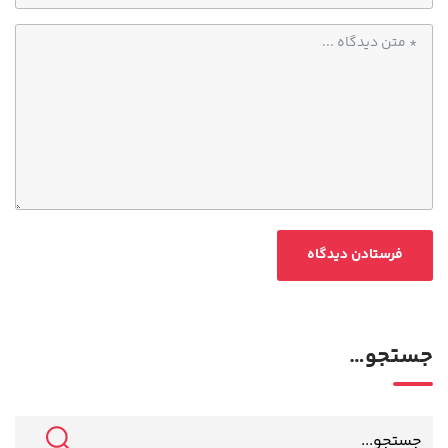
جستجو…