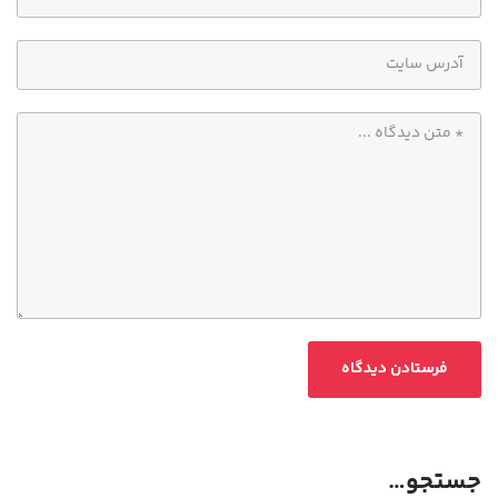
جستجو…