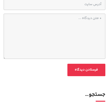
جستجو…