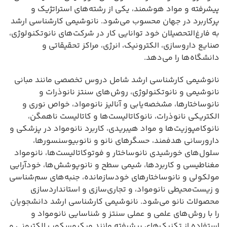
پیشرفته و مواد هوشمند، یکی از رشته‌های استراتژیک و
پرکاربرد در جهان محسوب می‌شود. نانوشیمی کارشناسی ارشد
به فارغ‌التحصیلان خود توانایی کار در شرکت‌های نانوتکنولوژی،
صنایع داروسازی، الکترونیک، انرژی، مراکز تحقیقاتی و
دانشگاه‌ها را می‌دهد.
نانوشیمی کارشناسی ارشد شامل دروس تخصصی مانند مبانی
نانوشیمی و نانوتکنولوژی، روش‌های سنتز نانوذرات و
نانوساختارها، مشخصه‌یابی و آنالیز نانومواد، خواص نوری و
الکتریکی نانوذرات، نانوکاتالیست‌ها و کاتالیست ناهمگن،
نانوکامپوزیت‌ها و مواد هیبریدی، کاربرد نانومواد در پزشکی و
دارورسانی هدفمند، حسگرهای نانو و نانوبیوسنسورها،
سلول‌های خورشیدی نانوساختار و فوتوکاتالیست‌ها، نانومواد
مغناطیسی و کاربردها، شیمی سطح و نانوپوشش‌ها، خودآرایی
مولکولی و نانوساختارهای خودسازمانده، جنبه‌های سم‌شناسی
و زیست‌محیطی نانومواد، و تجاری‌سازی و استانداردسازی
محصولات نانو می‌شود. نانوشیمی کارشناسی ارشد دانشجویان
را با روش‌های علمی و عملی سنتز و شناسایی نانومواد و
استفاده از تکنیک‌های پیشرفته مانند میکروسکوپ الکترونی و