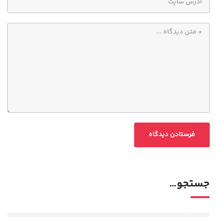
جستجو…